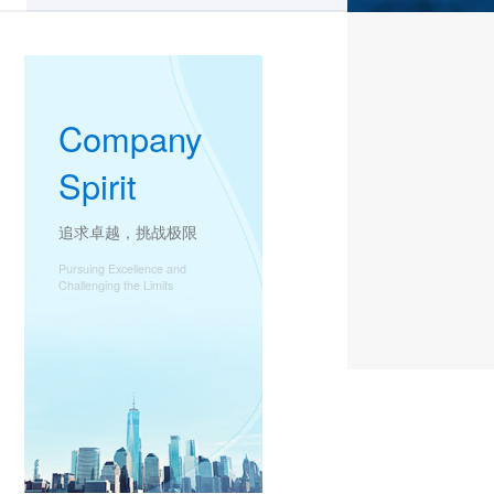
Company
Spirit
追求卓越，挑战极限
Pursuing Excellence and
Challenging the Limits