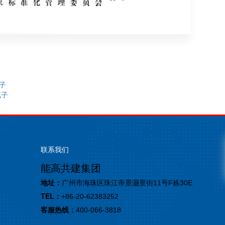
腻子
腻子
联系我们
能高共建集团
地址：
广州市海珠区珠江帝景灏景街11号F栋30E
TEL：
+86-20-62383252
客服热线：
400-066-3818