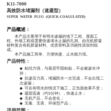
K11-7000
高效防水堵漏剂（速凝型）
SUPER WATER PLUG (QUICK-COAGULATED)
产品概述：
本产品主要用于有明水渗漏的地下工程、屋面工
程、外墙工程或需要快速堵水止漏的孔洞。
由无机胶凝
材料复合有机胶凝材料、优质骨料及功能性添加剂组
成。
本产品施工简单、方便快捷、止水能力强
。
产品特性：
◆
粘结力强，与基层牢固粘贴，不会被渗水冲
掉；
◆
抗渗压力高，堵漏防水一次完成，不会出现二
次渗漏；
◆
可在有明水的情况下施工，正负面效果不变；
3
◆
凝固迅速（约
分钟），快速止水；
◆
无机产品，不会老化；
◆
无毒、无害、环保型产品；
适用范围：